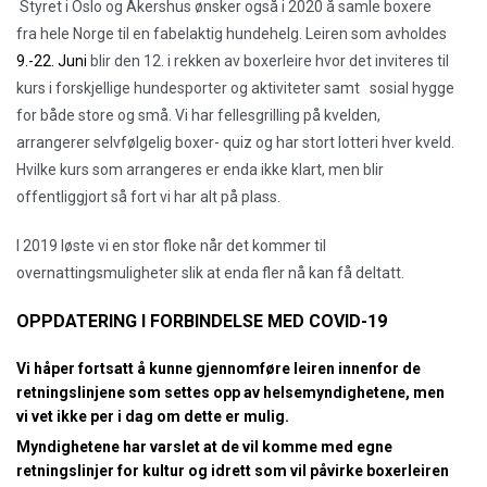
 Styret i Oslo og Akershus ønsker også i 2020 å samle boxere 
fra hele Norge til en fabelaktig hundehelg. Leiren som avholdes 
9.-22. Juni
 blir den 12. i rekken av boxerleire hvor det inviteres til  
kurs i forskjellige hundesporter og aktiviteter samt   sosial hygge 
for både store og små. Vi har fellesgrilling på kvelden, 
arrangerer selvfølgelig boxer- quiz og har stort lotteri hver kveld.  
Hvilke kurs som arrangeres er enda ikke klart, men blir 
offentliggjort så fort vi har alt på plass. 
I 2019 løste vi en stor floke når det kommer til 
overnattingsmuligheter slik at enda fler nå kan få deltatt. 
OPPDATERING I FORBINDELSE MED COVID-19
Vi håper fortsatt å kunne gjennomføre leiren innenfor de
retningslinjene som settes opp av helsemyndighetene, men
vi vet ikke per i dag om dette er mulig.
Myndighetene har varslet at de vil komme med egne
retningslinjer for kultur og idrett som vil påvirke boxerleiren