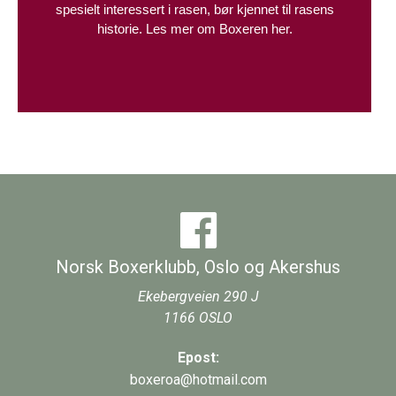
spesielt interessert i rasen, bør kjennet til rasens
historie. Les mer om Boxeren her.
Norsk Boxerklubb, Oslo og Akershus
Ekebergveien 290 J
1166
OSLO
Epost:
boxeroa@hotmail.com